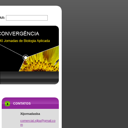
AR:
PROCURAR
CONTATOS
Xijornadasba
comercia
l.xijba@
gmail.co
m