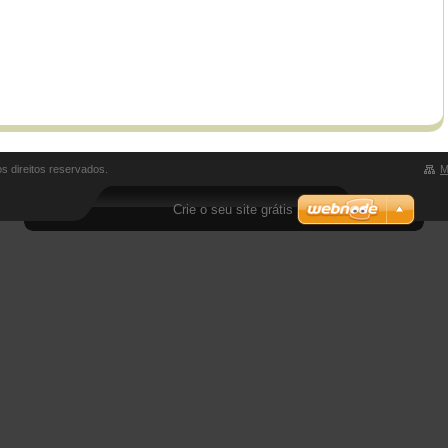
s direitos reservados.
M
Crie o seu site grátis