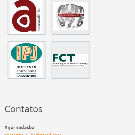
Contatos
Xijornadasba
comercia
l.xijba@
gmail.co
m