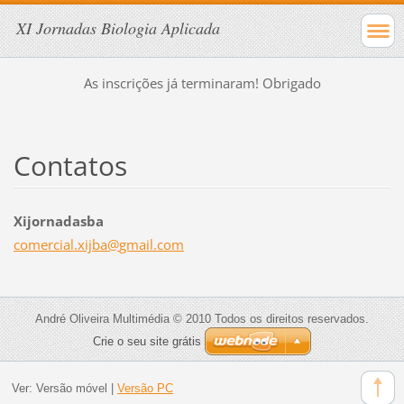
XI Jornadas Biologia Aplicada
As inscrições já terminaram! Obrigado
Contatos
Xijornadasba
comercia
l.xijba@
gmail.co
m
André Oliveira Multimédia © 2010 Todos os direitos reservados.
Crie o seu site grátis
Ver:
Versão móvel
|
Versão PC